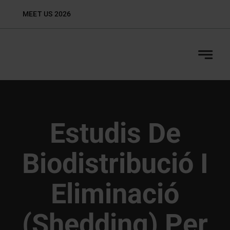
Skip
MEET US 2026
Biop
to
content
Estudis De
Biodistribució I
Eliminació
(shedding) Per