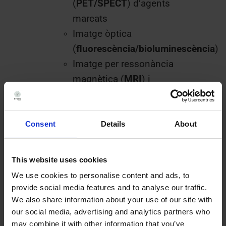
(
PET/SPECT
) d’agents
marcats
Imatge òptica
(
fluorescència/bioluminescència
)
Imatge per ressonància
magnètica (
MRI
) i
tomografia computada (
CT
)
per a agents marcats
Mètodes moleculars i analítics
:
Consent
Details
About
Mètodes basats en PCR
(
qPCR, ddPCR
)
This website uses cookies
Comptatge de centelleig
We use cookies to personalise content and ads, to
líquid (
LSC
)
provide social media features and to analyse our traffic.
Histologia/Microscòpia
We also share information about your use of our site with
our social media, advertising and analytics partners who
may combine it with other information that you’ve