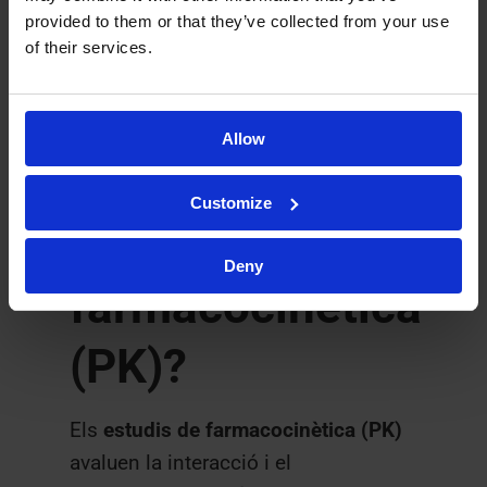
Quina és la
provided to them or that they’ve collected from your use
of their services.
diferència entre
els estudis de
Allow
biodistribució i
Customize
els de
Deny
farmacocinètica
(PK)?
Els
estudis de farmacocinètica (PK)
avaluen la interacció i el