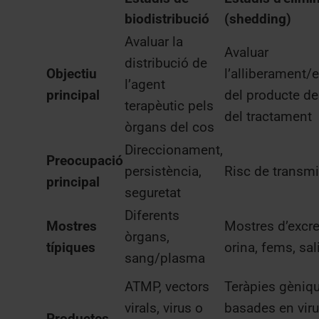
biodistribució
(shedding)
Avaluar la
Avaluar
distribució de
Objectiu
l’alliberament/
l’agent
principal
del producte d
terapèutic pels
del tractament
òrgans del cos
Direccionament,
Preocupació
persistència,
Risc de transm
principal
seguretat
Diferents
Mostres
Mostres d’excre
òrgans,
típiques
orina, fems, sal
sang/plasma
ATMP, vectors
Teràpies gèniq
virals, virus o
basades en viru
Productes