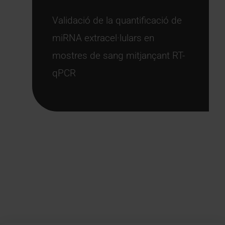
Validació de la quantificació de
miRNA extracel·lulars en
mostres de sang mitjançant RT-
qPCR