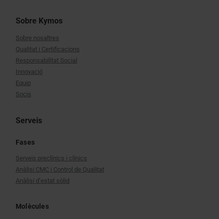
Sobre Kymos
Sobre nosaltres
Qualitat i Certificacions
Responsabilitat Social
Innovació
Equip
Socis
Serveis
Fases
Serveis preclínics i clínics
Anàlisi CMC i Control de Qualitat
Anàlisi d’estat sòlid
Molècules