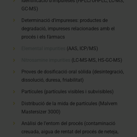
Identificació d’impureses (HPLC/UHPLC, LC-MS,
GC-MS)
Determinació d’impureses: productes de
degradació, impureses relacionades amb el
procés i els fàrmacs
Elemental impurities
(AAS, ICP/MS)
Nitrosamine impurities
(LC-MS-MS, HS-GC-MS)
Proves de dosificació oral sòlida (desintegració,
dissolució, duresa, friabilitat)
Partícules (partícules visibles i subvisibles)
Distribució de la mida de partícules (Malvern
Mastersizer 3000)
Anàlisi de l’entorn del procés (contaminació
creuada, aigua de rentat del procés de neteja,