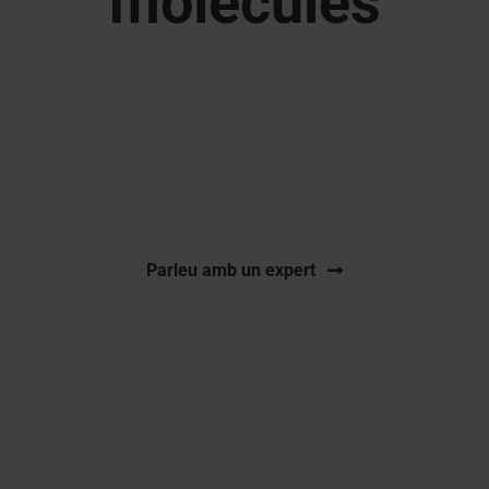
molècules
Serveis de control de qualitat amb certificació
GMP per a molècules petites segons les
especificacions del client o la farmacopea
pertinent.
Parleu amb un expert