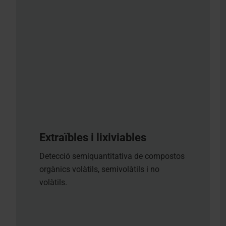
Extraïbles i lixiviables
Detecció semiquantitativa de compostos
orgànics volàtils, semivolàtils i no
volàtils.