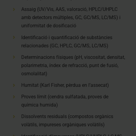
Assaig (UV/Vis, AAS, valoració, HPLC/UHPLC
amb detectors múltiples, GC, GC/MS, LC/MS) i
uniformitat de dosificació
Identificació i quantificació de substàncies
relacionades (GC, HPLC, GC/MS, LC/MS)
Determinacions físiques (pH, viscositat, densitat,
polarimetria, índex de refracció, punt de fusió,
osmolalitat)
Humitat (Karl Fisher, pèrdua en l’assecat)
Proves límit (cendra sulfatada, proves de
química humida)
Dissolvents residuals (compostos orgànics
volàtils, impureses orgàniques volàtils)