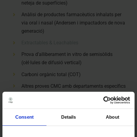
neteja de superfícies)
Anàlisi de productes farmacèutics inhalats per
via oral i nasal (Andersen i impactadors de nova
generació)
Extractables & Leachables
Prova d’alliberament in vitro de semisòlids
(cèl·lules de difusió vertical)
Carboni orgànic total (COT)
Altres proves CMC amb departaments específics
Consent
Details
About