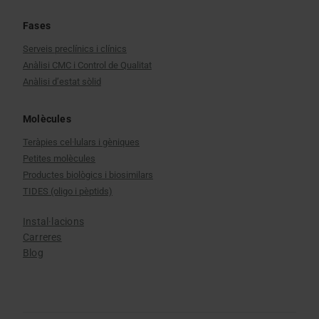
Fases
Serveis preclínics i clínics
Anàlisi CMC i Control de Qualitat
Anàlisi d’estat sòlid
Molècules
Teràpies cel·lulars i gèniques
Petites molècules
Productes biològics i biosimilars
TIDES (oligo i pèptids)
Instal·lacions
Carreres
Blog