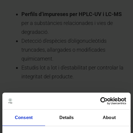
Perfils d’impureses per HPLC-UV i LC-MS
per a substàncies relacionades i vies de
degradació.
Detecció d’espècies d’oligonucleòtids
truncades, allargades o modificades
químicament.
Estudis lot a lot i d’estabilitat per controlar la
integritat del producte.
Parlem
Consent
Details
About