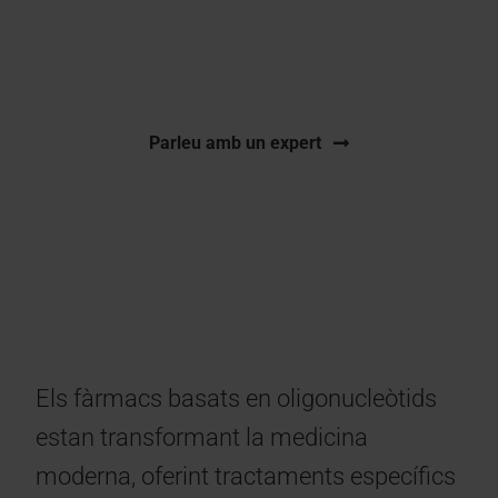
Anàlisi CMC i QC per a oligonucleòtids sintètics
en condicions GMP
Parleu amb un expert
Els fàrmacs basats en oligonucleòtids
estan transformant la medicina
moderna, oferint tractaments específics