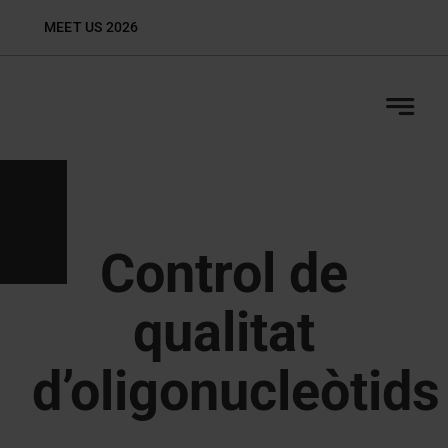
Skip
MEET US 2026
Biop
to
content
Control de
qualitat
d’oligonucleòtids