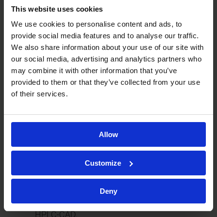
This website uses cookies
We use cookies to personalise content and ads, to
provide social media features and to analyse our traffic.
We also share information about your use of our site with
Formulació i
our social media, advertising and analytics partners who
may combine it with other information that you’ve
provided to them or that they’ve collected from your use
proves
of their services.
complementàries
Allow
Per oferir una visió analítica completa, també
realitzem estudis complementaris internament i
Customize
a través de col·laboracions establertes:
Deny
Quantificació de lípids en LNP
mitjançant
HPLC-CAD.