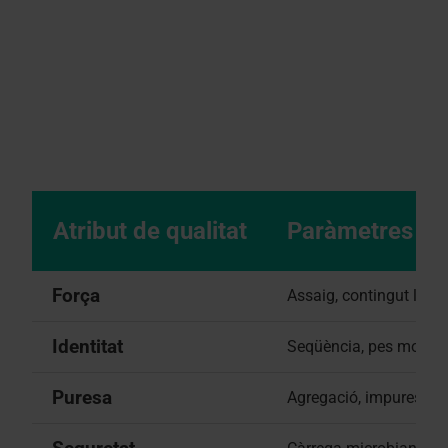
Atribut de qualitat
Paràmetres
Força
Assaig, contingut lipíd
Identitat
Seqüència, pes molecula
Puresa
Agregació, impureses r