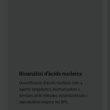
Bioanàlisi d’àcids nucleics
Quantificació d’àcids nucleics com a
agents terapèutics, biomarcadors o
similars amb mètodes estandarditzats i
reproduïbles segons les BPL.