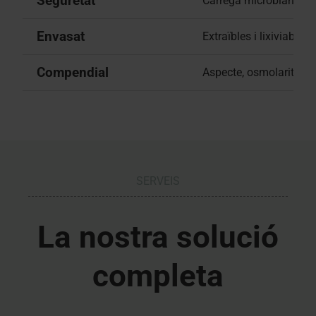
Seguretat
Càrrega microbiana (T
Envasat
Extraïbles i lixiviables
Compendial
Aspecte, osmolaritat, m
SERVEIS
La nostra solució
completa