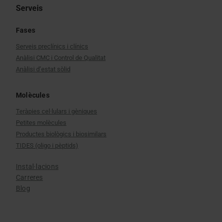
Serveis
Fases
Serveis preclínics i clínics
Anàlisi CMC i Control de Qualitat
Anàlisi d’estat sòlid
Molècules
Teràpies cel·lulars i gèniques
Petites molècules
Productes biològics i biosimilars
TIDES (oligo i pèptids)
Instal·lacions
Carreres
Blog