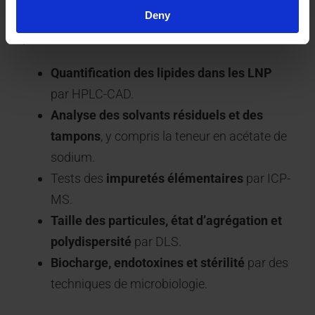
complémentaires en interne et par le biais de
Deny
partenariats établis :
Quantification des lipides dans les LNP
par HPLC-CAD.
Analyse des solvants résiduels et des
tampons
, y compris la teneur en acétate de
sodium.
Tests des
impuretés élémentaires
par ICP-
MS.
Taille des particules, état d’agrégation et
polydispersité
par DLS.
Biocharge, endotoxines et stérilité
par des
techniques de microbiologie.