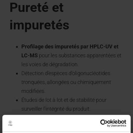
Pureté et
impuretés
Profilage des impuretés par HPLC-UV et
LC-MS
pour les substances apparentées et
les voies de dégradation.
Détection d’espèces d’oligonucléotides
tronquées, allongées ou chimiquement
modifiées.
Études de lot à lot et de stabilité pour
surveiller l’intégrité du produit.