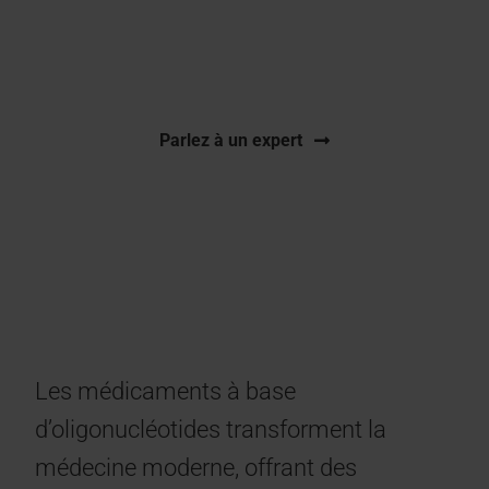
Tests CMC complets pour les oligonucléotides
synthétiques dans des conditions BPF
Parlez à un expert
Les médicaments à base
d’oligonucléotides transforment la
médecine moderne, offrant des