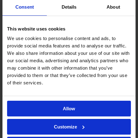
Consent
Details
About
Parlons-en
This website uses cookies
We use cookies to personalise content and ads, to
provide social media features and to analyse our traffic.
We also share information about your use of our site with
our social media, advertising and analytics partners who
may combine it with other information that you’ve
Formulation et
provided to them or that they’ve collected from your use
of their services.
tests
complémentaires
Allow
Pour fournir une image analytique complète,
Customize
nous réalisons également des études