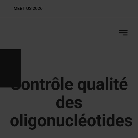
Skip
MEET US 2026
Biop
to
content
Contrôle qualité
des
oligonucléotides