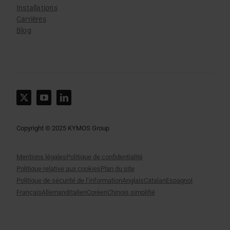
Installations
Carrières
Blog
Copyright © 2025 KYMOS Group
Mentions légales
Politique de confidentialité
Politique relative aux cookies
Plan du site
Politique de sécurité de l’information
Anglais
Catalan
Espagnol
Français
Allemand
Italien
Coréen
Chinois simplifié