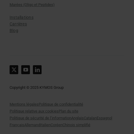
Marées (Oligo et Peptides)
Installations
Carrières
Blog
Copyright © 2025 KYMOS Group
Mentions légales
Politique de confidentialité
Politique relative aux cookies
Plan du site
Politique de sécurité de l’information
Anglais
Catalan
Espagnol
Français
Allemand
Italien
Coréen
Chinois simplifié