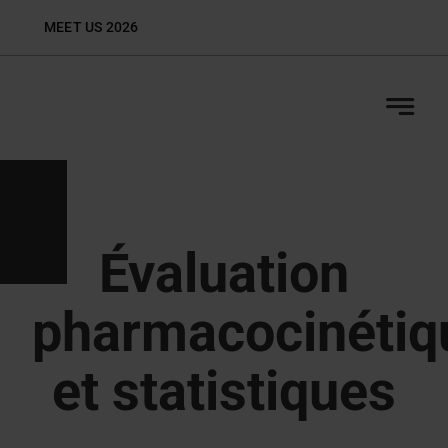
Skip
MEET US 2026
Biop
to
content
Évaluation
pharmacocinétiq
et statistiques