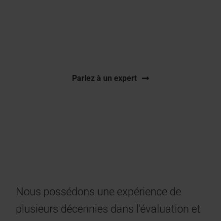
Calculs et statistiques pharmacocinétiques,
pharmacodynamiques et toxicocinétiques avec
Phoenix WinNonlin
®.
Parlez à un expert
Nous possédons une expérience de
plusieurs décennies dans l’évaluation et