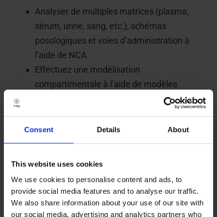
Analyser de multiples matrices (plasma,
sérum, urine, sang, etc.), schémas
posologiques et voies d’administration à
l’aide de NCA.
Effectuez une modélisation
compartimentale à l’aide de modèles
intégrés ou de modèles auto-générés.
Évaluer la bioéquivalence des moyennes,
des individus ou des populations.
Consent
Details
About
This website uses cookies
Parlons-en
We use cookies to personalise content and ads, to
provide social media features and to analyse our traffic.
We also share information about your use of our site with
our social media, advertising and analytics partners who