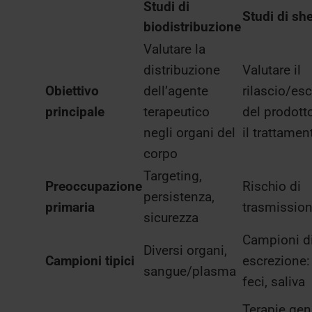
Studi di
Studi di sh
biodistribuzione
Valutare la
distribuzione
Valutare il
Obiettivo
dell’agente
rilascio/es
principale
terapeutico
del prodott
negli organi del
il trattamen
corpo
Targeting,
Preoccupazione
Rischio di
persistenza,
primaria
trasmissio
sicurezza
Campioni d
Diversi organi,
Campioni tipici
escrezione: 
sangue/plasma
feci, saliva
Terapie gen