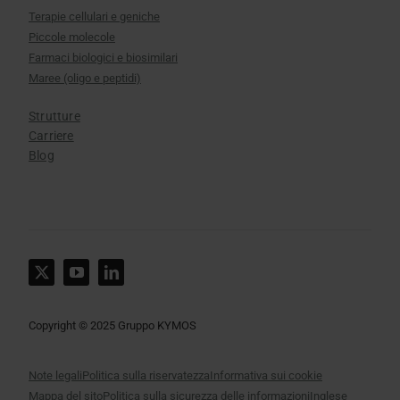
Terapie cellulari e geniche
Piccole molecole
Farmaci biologici e biosimilari
Maree (oligo e peptidi)
Strutture
Carriere
Blog
Copyright © 2025 Gruppo KYMOS
Note legali
Politica sulla riservatezza
Informativa sui cookie
Mappa del sito
Politica sulla sicurezza delle informazioni
Inglese