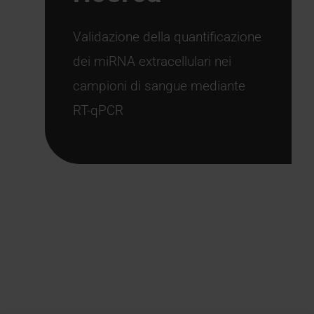
Validazione della quantificazione
dei miRNA extracellulari nei
campioni di sangue mediante
RT-qPCR