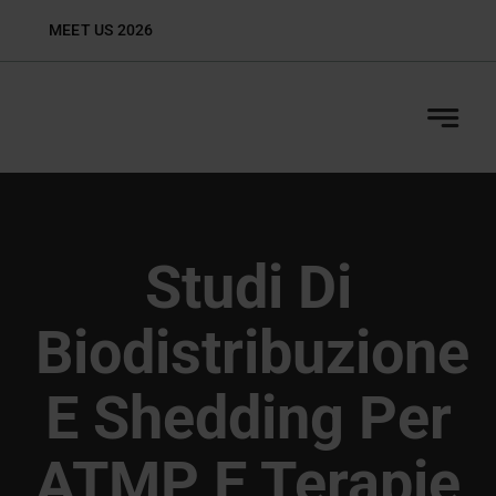
Skip
MEET US 2026
Biop
to
content
Studi Di
Biodistribuzione
E Shedding Per
ATMP E Terapie