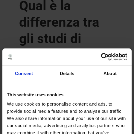
Qual è la
differenza tra
gli studi di
biodistribuzione
e quelli di
Consent
Details
About
farmacocinetica
This website uses cookies
(PK)?
We use cookies to personalise content and ads, to
provide social media features and to analyse our traffic.
We also share information about your use of our site with
Gli studi di farmacocinetica (PK)
our social media, advertising and analytics partners who
valutano l’interazione e il
may combine it with other information that you’ve