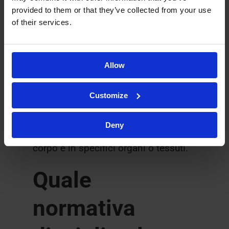
metabolismo del farmaco nel corpo e
provided to them or that they’ve collected from your use
of their services.
si concentrano sulla determinazione
della concentrazione del farmaco nel
sangue degli individui in diversi
Allow
momenti nell’arco di un periodo di
tempo. La
biodistribuzione
Customize
determina invece la presenza e la
distribuzione dell’agente o del
Deny
composto terapeutico in tutto il
corpo e in specifici organi o tessuti.
Quale
normativa