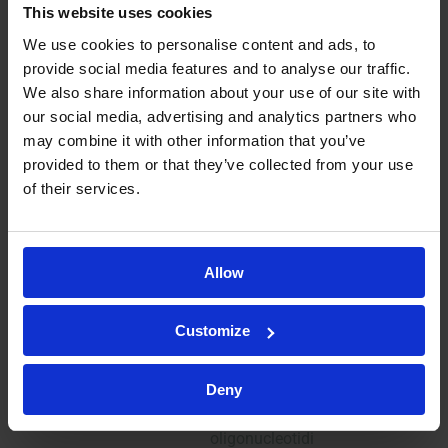
Controllo di qualità delle
This website uses cookies
piccole molecole
We use cookies to personalise content and ads, to
Test di prodotti farmaceutici
provide social media features and to analyse our traffic.
per via orale inalatoria e
We also share information about your use of our site with
our social media, advertising and analytics partners who
nasale
may combine it with other information that you’ve
Studi di comparabilità di
provided to them or that they’ve collected from your use
biosimilari
of their services.
Estraibili e rilasciabili
Saggio basato sulle cellule e
sulla potenza
Allow
Test transdermici
Caratterizzazione dei vettori
Customize
virali
Test delle materie prime
Deny
Controllo di qualità degli
oligonucleotidi