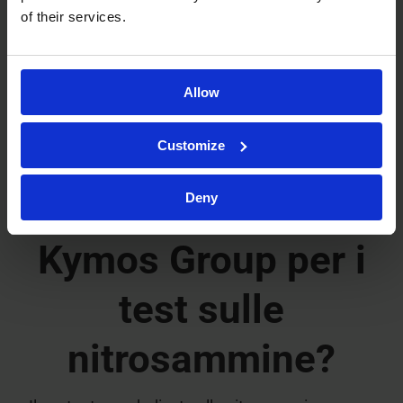
of their services.
Allow
SERVIZI
Customize
Perché affidarsi a
Deny
Kymos Group per i
test sulle
nitrosammine?