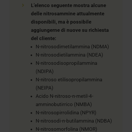
L’elenco seguente mostra alcune
delle nitrosammine attualmente
disponibili, ma è possibile
aggiungerne di nuove su richiesta
del cliente:
N-nitrosodimetilammina (NDMA)
N-nitrosodietilammina (NDEA)
N-nitrosodisopropilammina
(NDIPA)
N-nitroso etilisopropilammina
(NEIPA)
Acido N-nitroso-n-metil-4-
amminobutirrico (NMBA)
N-nitrosopirrolidina (NPYR)
N-nitrosodi-n-butilammina (NDBA)
N-nitrosomorfolina (NMOR)