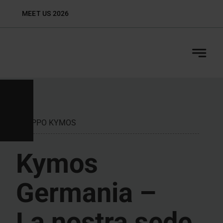
Skip
MEET US 2026
Biop
to
content
GRUPPO KYMOS
Kymos
Germania –
La nostra sede