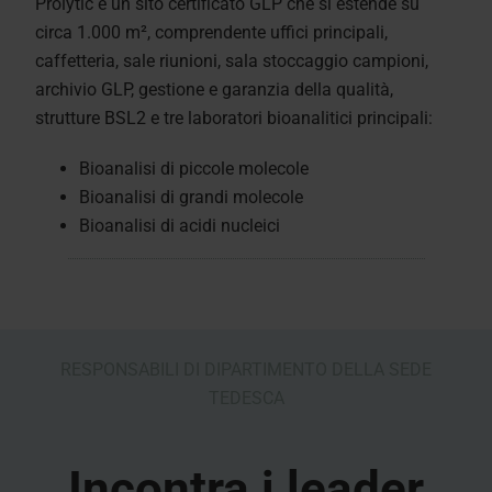
Prolytic è un sito certificato GLP che si estende su
circa 1.000 m², comprendente uffici principali,
caffetteria, sale riunioni, sala stoccaggio campioni,
archivio GLP, gestione e garanzia della qualità,
strutture BSL2 e tre laboratori bioanalitici principali:
Bioanalisi di piccole molecole
Bioanalisi di grandi molecole
Bioanalisi di acidi nucleici
RESPONSABILI DI DIPARTIMENTO DELLA SEDE
TEDESCA
Incontra i leader