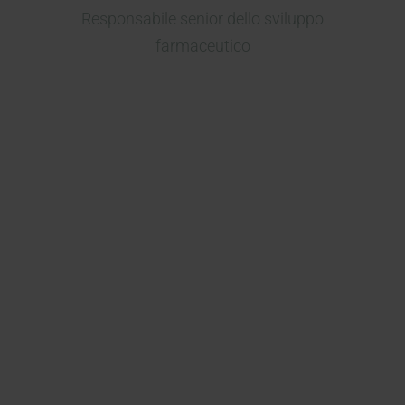
Responsabile senior dello sviluppo
farmaceutico
Nel 2017 non c’erano molte CRO
analitiche in grado di eseguire
test su cellule di Franz e il lavoro