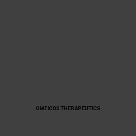
generato dati di alta qualità che
hanno rafforzato il nostro
pacchetto preclinico. Non
vediamo l’ora di continuare la
nostra collaborazione mentre
portiamo questa terapia
innovativa in clinica.
OMEICOS THERAPEUTICS