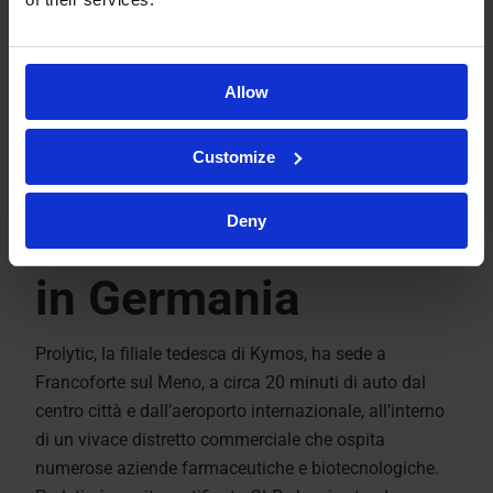
Allow
KYMOS A FRANCOFORTE
Customize
I nostri laboratori
Deny
in Germania
Prolytic, la filiale tedesca di Kymos, ha sede a
Francoforte sul Meno, a circa 20 minuti di auto dal
centro città e dall’aeroporto internazionale, all’interno
di un vivace distretto commerciale che ospita
numerose aziende farmaceutiche e biotecnologiche.