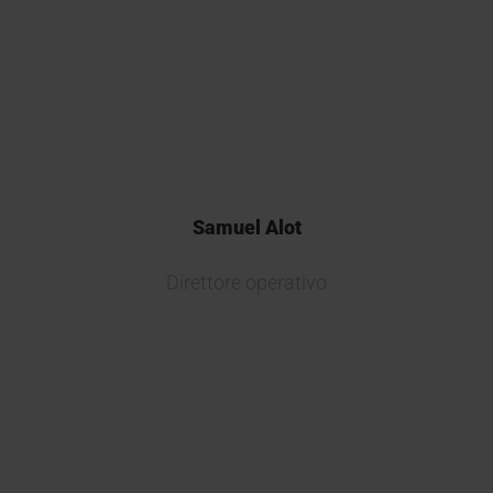
pionieristico di Kymos è stato
fondamentale per la
registrazione del nostro prodotto.
Samuel Alot
Direttore operativo