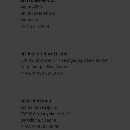
SITO DANIMARCA
Agern Allé 3
DK 2970 Hørsholm
Danimarca
CVR: 25194934
UFFICIO COREA DEL SUD
37F ASEM Tower, 517 Yeongdong-Daero 06164
Gangnam-gu, Seul, Corea
P. IVA nº 839-88-03795
SEDE CENTRALE
Ronda Can Fatjó 5D
08290 Cerdanyola del Vallès
Barcellona, Spagna
P. IVA ES-B70843693