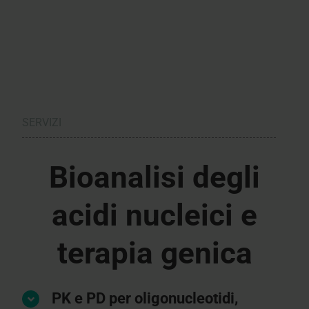
SERVIZI
Bioanalisi degli
acidi nucleici e
terapia genica
PK e PD per oligonucleotidi,