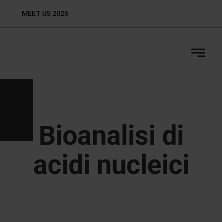
Skip
MEET US 2026
Biop
to
content
Bioanalisi di
acidi nucleici
Bioanalisi certificata GLP di oligonucleotidi con
qPCR, ibridazione ELISA e LC-MS