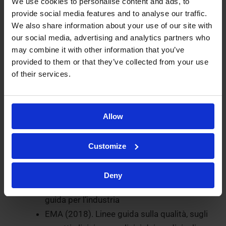
Eccellenza normativa:
We use cookies to personalise content and ads, to
provide social media features and to analyse our traffic.
Ispezionato da FDA ed EMA. Sviluppo e
We also share information about your use of our site with
convalida GLP seguendo in generale la linea
our social media, advertising and analytics partners who
guida ICH M10 (2023) adattata per l’uso
may combine it with other information that you’ve
della qPCR, secondo le seguenti linee guida:
provided to them or that they’ve collected from your use
Raccomandazioni sulla convalida del test
of their services.
qPCR/ddPCR da parte del GCC (2022)
Requisiti per la valutazione delle
prestazioni dei metodi di quantificazione
Allow
per sequenze bersaglio di acidi nucleici
(ISO 20395:2019)
Customize
FDA (2015). Progettazione e analisi di studi
di diffusione per la terapia genica basata
Deny
su virus o batteri e prodotti oncolitici: linee
guida per l’industria
EMA (2018). Linee guida sulla qualità, sugli