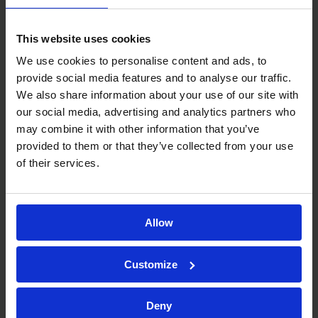
cromatografia a scambio anionico (AEX)
This website uses cookies
Capsidi vuoti/pieni e aggregazione
We use cookies to personalise content and ads, to
mediante microscopia elettronica a
provide social media features and to analyse our traffic.
trasmissione (TEM) (in fase di sviluppo con
We also share information about your use of our site with
un partner)
our social media, advertising and analytics partners who
Aggregazione mediante cromatografia ad
may combine it with other information that you’ve
provided to them or that they’ve collected from your use
esclusione dimensionale (SEC)
of their services.
Quantificazione mediante ELISA
Attività biologica, espressione proteica
Allow
Customize
Parliamo
Deny