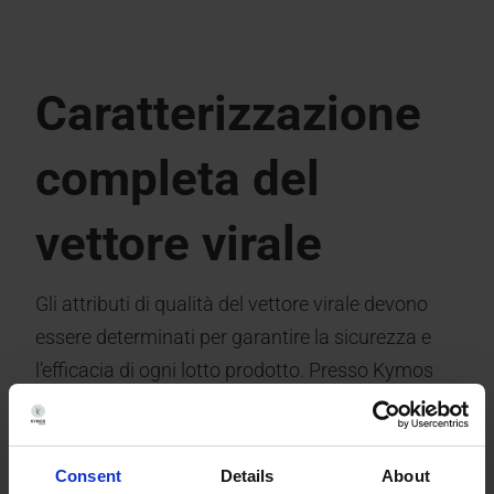
Caratterizzazione
completa del
vettore virale
Gli attributi di qualità del vettore virale devono
essere determinati per garantire la sicurezza e
l’efficacia di ogni lotto prodotto. Presso Kymos
possono essere testati diversi attributi di qualità:
Quantificazione, rapporto capsidi
Consent
Details
About
vuoti/pieni e purezza mediante