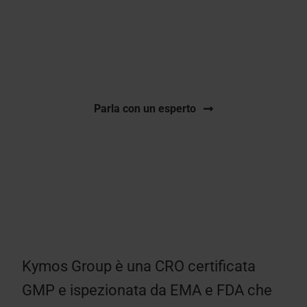
Studi di comparabilità completi dei biosimilari
certificati GMP, ispezionati da EMA e FDA, che
seguono un modello passo dopo passo.
Parla con un esperto
Kymos Group è una CRO certificata
GMP e ispezionata da EMA e FDA che