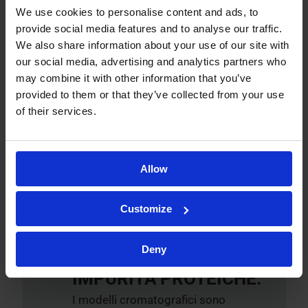
della proteina intatta (MALDI-TOF
We use cookies to personalise content and ads, to
e degradazione di Edman)
provide social media features and to analyse our traffic.
Siti di glicosilazione e
We also share information about your use of our site with
our social media, advertising and analytics partners who
fosforilazione (LC-UV-MS)
may combine it with other information that you’ve
Profili di glicosilazione (GC, LC,
provided to them or that they’ve collected from your use
MS/MS, elettroforesi capillare)
of their services.
Profilo monosaccaridico (LC e GC)
Maggiori informazioni su questo
Allow
Customize
IDENTITÀ,
Deny
CONTENUTO,
IMPURITÀ PROTEICHE:
I modelli cromatografici sono