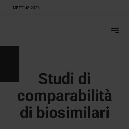
Skip
MEET US 2026
Biop
to
content
Studi di
comparabilità
di biosimilari