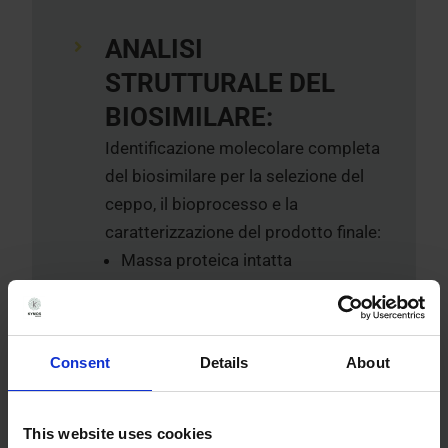
ANALISI
STRUTTURALE DEL
BIOSIMILARE:
Identificazione molecolare completa
del biosimilare per la selezione del
ceppo, il bioprocesso e la
caratterizzazione del prodotto finale:
Massa proteica intatta
(Electrospray MS, MALDI-TOF)
Mappatura dei peptidi,
sequenziamento degli
Consent
Details
About
amminoacidi (LC-UV-MS/MS, QTof,
QTRAP)
Sequenziamento N e C-terminale
This website uses cookies