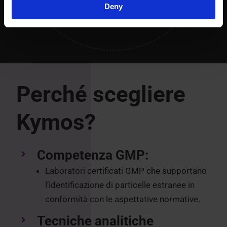
Deny
Perché scegliere
Kymos?
Competenza GMP:
Laboratori certificati GMP che supportano
l’identificazione di particelle estranee in
conformità con le aspettative normative.
Tecniche analitiche