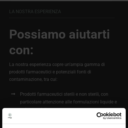
LA NOSTRA ESPERIENZA
Possiamo aiutarti
con:
La nostra esperienza copre un’ampia gamma di
prodotti farmaceutici e potenziali fonti di
contaminazione, tra cui:
Prodotti farmaceutici sterili e non sterili, con
particolare attenzione alle formulazioni liquide e
agli iniettabili
Prodotti biologici e formulazioni complesse