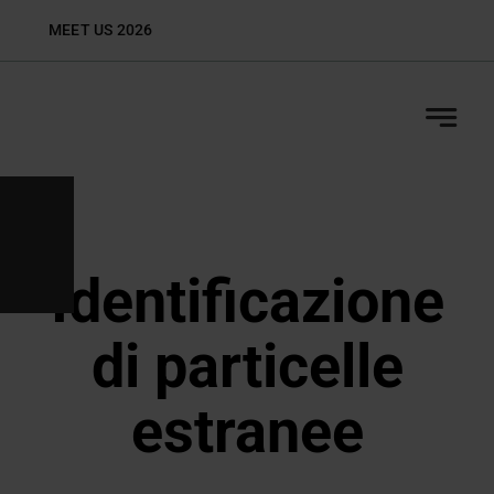
Skip
MEET US 2026
Biop
to
content
Identificazione
di particelle
estranee