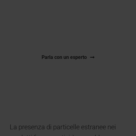
Identificazione conforme alle norme GMP di
particelle visibili e subvisibili per supportare le
indagini sulla contaminazione e la qualità del
prodotto
Parla con un esperto
La presenza di particelle estranee nei