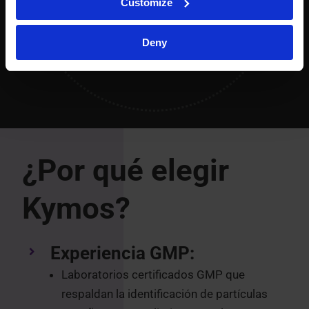
Customize
Deny
¿Por qué elegir
Kymos?
Experiencia GMP:
Laboratorios certificados GMP que
respaldan la identificación de partículas