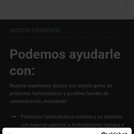
NUESTRA EXPERIENCIA
Podemos ayudarle
con:
Nuestra experiencia abarca una amplia gama de
productos farmacéuticos y posibles fuentes de
contaminación, incluyendo:
Productos farmacéuticos estériles y no estériles,
con especial atención a formulaciones líquidas e
inyectables