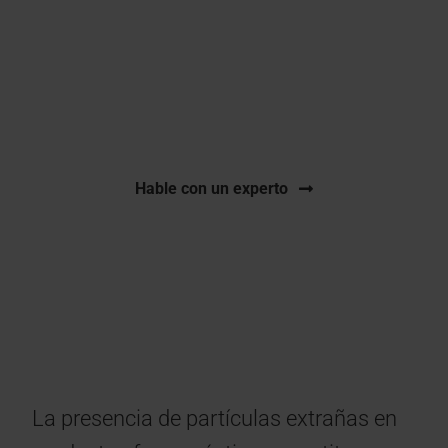
Identificación conforme a GMP de partículas
visibles y subvisibles para respaldar
investigaciones de contaminación y calidad del
producto
Hable con un experto
La presencia de partículas extrañas en