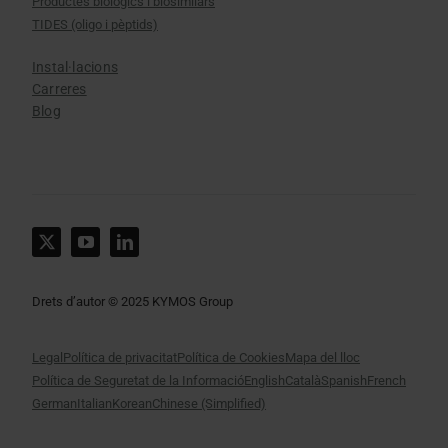
Productes biològics i biosimilars
TIDES (oligo i pèptids)
Instal·lacions
Carreres
Blog
Drets d’autor © 2025 KYMOS Group
Legal
Política de privacitat
Política de Cookies
Mapa del lloc
Política de Seguretat de la Informació
English
Català
Spanish
French
German
Italian
Korean
Chinese (Simplified)