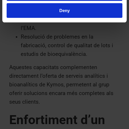
Suport regulador integral, inclosa la
generació de dades adequades per a la
Deny
presentació a autoritats com l’FDA i
l’EMA.
Resolució de problemes en la
fabricació, control de qualitat de lots i
estudis de bioequivalència.
Aquestes capacitats complementen
directament l’oferta de serveis analítics i
bioanalítics de Kymos, permetent al grup
oferir solucions encara més completes als
seus clients.
Enfortiment d’un