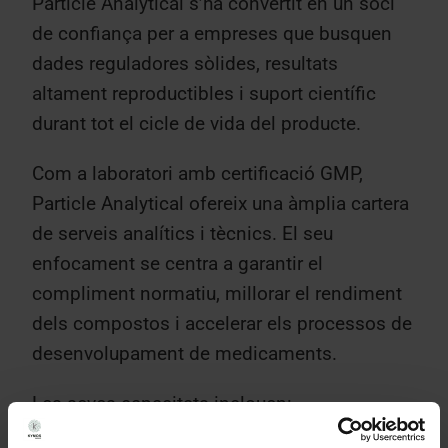
Particle Analytical s’ha convertit en un soci
de confiança per a empreses que busquen
dades reguladores sòlides, resultats
altament reproductibles i suport científic
durant tot el cicle de vida del producte.
Com a laboratori amb certificació GMP,
Particle Analytical ofereix una àmplia cartera
de serveis analítics i tècnics. El seu
enfocament se centra a garantir el
compliment normatiu, millorar el rendiment
dels compostos i accelerar els processos de
desenvolupament de medicaments.
Les seves capacitats inclouen: