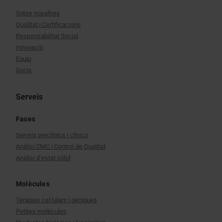
Sobre nosaltres
Qualitat i Certificacions
Responsabilitat Social
Innovació
Equip
Socis
Serveis
Fases
Serveis preclínics i clínics
Anàlisi CMC i Control de Qualitat
Anàlisi d’estat sòlid
Molècules
Teràpies cel·lulars i gèniques
Petites molècules