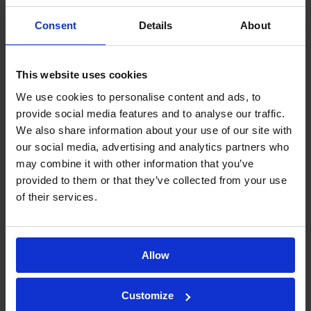
Caracterització de l’estat sòlid per
comprendre les formes físiques dels
Consent
Details
About
API i els excipients.
Determinació de la mida i la morfologia
This website uses cookies
de les partícules, factors crítics per a la
We use cookies to personalise content and ads, to
solubilitat, la dissolució i la
provide social media features and to analyse our traffic.
biodisponibilitat.
We also share information about your use of our site with
our social media, advertising and analytics partners who
Anàlisi de polimorfs mitjançant
may combine it with other information that you’ve
tècniques avançades com la difracció
provided to them or that they’ve collected from your use
de raigs X (XRD/XRPD), l’espectroscòpia
of their services.
Raman i la dispersió de llum dinàmica
(DLS).
Desenvolupament i validació de
Allow
mètodes analítics sota condicions GMP
per donar suport als assajos clínics.
Customize