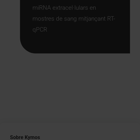
miRNA extracel·lulars en
mostres de sang mitjançant RT-
qPCR
Sobre Kymos