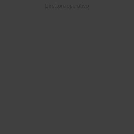
Direttore operativo
La collaborazione con Kymos
Group al nostro programma
preclinico per il nostro primo
asset è stata preziosissima. Il
loro team ha portato una