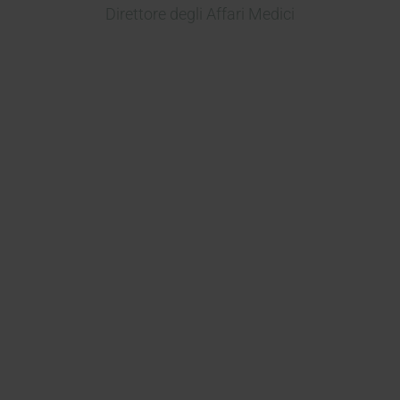
Direttore degli Affari Medici
Ho avuto una lunga e fruttuosa
esperienza con Kymos e ho un
enorme interesse per la loro
partecipazione grazie alla loro