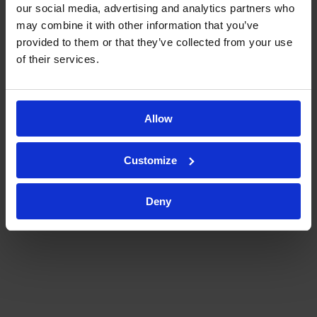
test su cellule di Franz e il lavoro
our social media, advertising and analytics partners who
may combine it with other information that you’ve
pionieristico di Kymos è stato
provided to them or that they’ve collected from your use
fondamentale per la
of their services.
registrazione del nostro prodotto.
Allow
Customize
Dottor Pablo Avilés
Deny