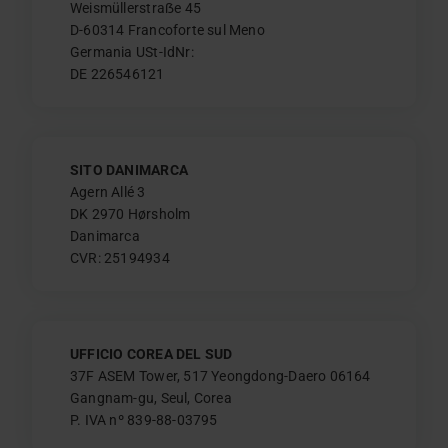
Weismüllerstraẞe 45
D-60314 Francoforte sul Meno
Germania USt-IdNr:
DE 226546121
SITO DANIMARCA
Agern Allé 3
DK 2970 Hørsholm
Danimarca
CVR: 25194934
UFFICIO COREA DEL SUD
37F ASEM Tower, 517 Yeongdong-Daero 06164
Gangnam-gu, Seul, Corea
P. IVA nº 839-88-03795