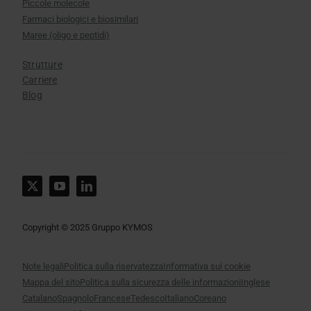
Piccole molecole
Farmaci biologici e biosimilari
Maree (oligo e peptidi)
Strutture
Carriere
Blog
Copyright © 2025 Gruppo KYMOS
Note legali
Politica sulla riservatezza
Informativa sui cookie
Mappa del sito
Politica sulla sicurezza delle informazioni
Inglese
Catalano
Spagnolo
Francese
Tedesco
Italiano
Coreano