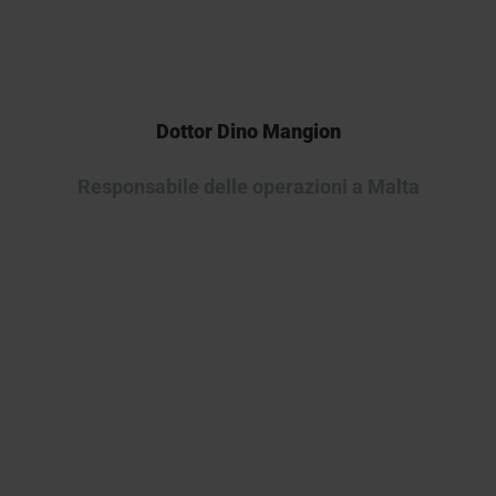
Dottor Dino Mangion
Responsabile delle operazioni a Malta
Siamo rimasti positivamente
colpiti quando Kymos ha reagito