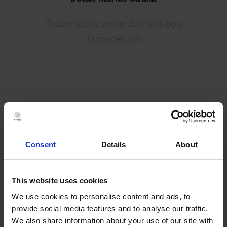
Responsabile senior dello sviluppo
farmaceutico
Consent
Details
About
This website uses cookies
Nel 2017 non c’erano molte CRO
We use cookies to personalise content and ads, to
provide social media features and to analyse our traffic.
analitiche in grado di eseguire
We also share information about your use of our site with