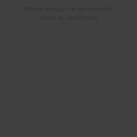
Gerente del equipo de operaciones de
control de calidad global
Actualmente estamos
desarrollando varios proyectos
nuevos de biosimilares y
consideramos a Kymos una de
las mejores CRO de Europa para
la liberación y las pruebas de
fármacos.