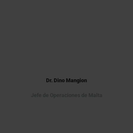
nuestro paquete preclínico.
Esperamos continuar nuestra
colaboración a medida que
avanzamos con esta terapia
innovadora en la clínica.
Dr. Dino Mangion
Jefe de Operaciones de Malta