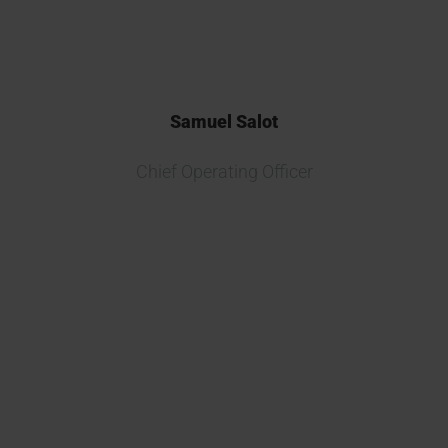
Samuel Salot
Chief Operating Officer
La colaboración con Kymos