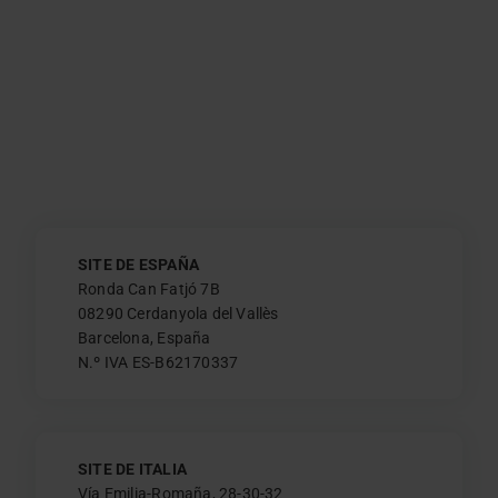
SITE DE ESPAÑA
Ronda Can Fatjó 7B
08290 Cerdanyola del Vallès
Barcelona, España
N.º IVA ES-B62170337
SITE DE ITALIA
Vía Emilia-Romaña, 28-30-32