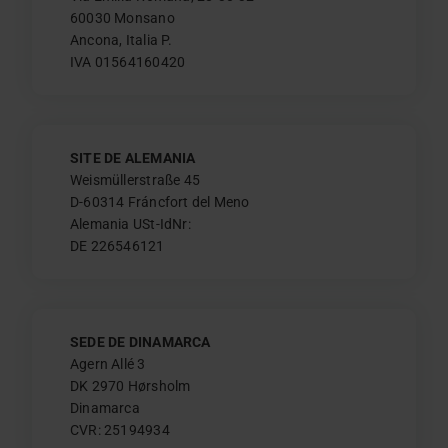
60030 Monsano
Ancona, Italia P.
IVA 01564160420
SITE DE ALEMANIA
Weismüllerstraße 45
D-60314 Fráncfort del Meno
Alemania USt-IdNr:
DE 226546121
SEDE DE DINAMARCA
Agern Allé 3
DK 2970 Hørsholm
Dinamarca
CVR: 25194934