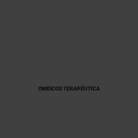
He tenido una larga y fructífera
experiencia con Kymos y tengo
un gran interés en su
participación debido a su
fiabilidad.
OMEICOS TERAPÉUTICA