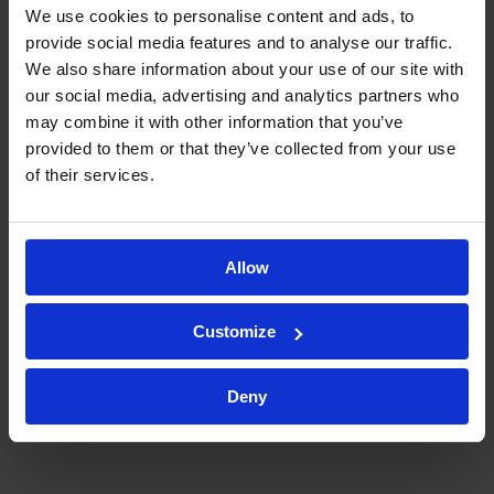
We use cookies to personalise content and ads, to
provide social media features and to analyse our traffic.
We also share information about your use of our site with
En 2017 no había muchas CRO
our social media, advertising and analytics partners who
may combine it with other information that you’ve
analíticas capaces de realizar
provided to them or that they’ve collected from your use
ensayos de células de Franz y el
of their services.
trabajo pionero de Kymos fue
fundamental para el registro de
Allow
nuestro producto.
Customize
Deny
Dr. Pablo Avilés