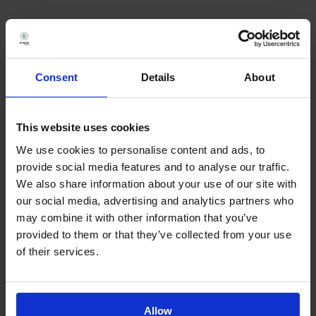
Sviluppo di biosimilari
Il mercato dei biosimilari è saldamente
Consent
Details
About
consolidato e in costante crescita grazie
all’emergere di nuovi farmaci e principi attivi
This website uses cookies
come Liraglutide e Semaglutide. Tuttavia, il
We use cookies to personalise content and ads, to
suo sviluppo presenta enormi complessità e
provide social media features and to analyse our traffic.
sfide. L’approvazione normativa di nuovi
We also share information about your use of our site with
our social media, advertising and analytics partners who
biosimilari richiede un’ampia comparabilità
may combine it with other information that you’ve
con prodotti di riferimento consolidati e
provided to them or that they’ve collected from your use
commercializzati, poiché deve includere
of their services.
studi clinici e di qualità per dimostrare
un’elevata percentuale di similarità sia in
termini di struttura che di funzione.
Allow