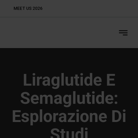
Skip
MEET US 2026
Biop
to
content
Liraglutide E
Semaglutide:
Esplorazione Di
Studi