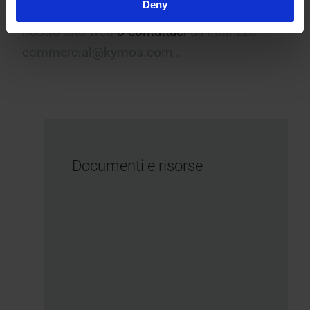
Deny
Per maggiori informazioni su
KYMOS visita il
nostro sito web
o contattaci
all’indirizzo
commercial@kymos.com
.
Documenti e risorse