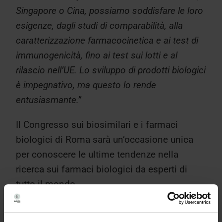
Singapore o Cina, possiamo soddisfare le loro
esigenze, dagli studi di comparabilità, alla
caratterizzazione farmacocinetica e ai test di
immunogenicità, fino ai test sui lotti e al
rilascio nell’UE. Lo sviluppo di prodotti biologici
è impegnativo, ma questo lo rende
entusiasmante.”
Il Congresso sui biosimilari e i farmaci
biologici di Roma sarà un’occasione unica
per conoscere le ultime tendenze nella
ricerca sui farmaci biologici da esperti di
tutto il mondo.
“I farmaci tradizionali a piccole molecole