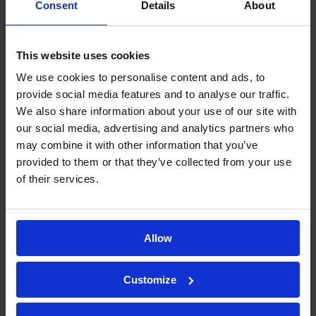
stanno venendo superati dalle entità
Consent
Details
About
biologiche?”, chiede il
dott. Celma.
This website uses cookies
“Negli ultimi decenni è stato svolto molto
We use cookies to personalise content and ads, to
lavoro sulle piccole molecole, il che rende più
provide social media features and to analyse our traffic.
difficile scoprire nuovi principi attivi e
We also share information about your use of our site with
meccanismi d’azione. Lo sviluppo di prodotti
our social media, advertising and analytics partners who
biologici non è certamente privo di sfide
may combine it with other information that you’ve
provided to them or that they’ve collected from your use
(metodologie complesse, costi e tempi più
of their services.
lunghi), ma questo lo rende anche
entusiasmante. D’altra parte, proprio queste
difficoltà rendono più conveniente per le
Allow
aziende farmaceutiche esternalizzare tali
attività a CRO competenti come KYMOS”.
Customize
conclude.