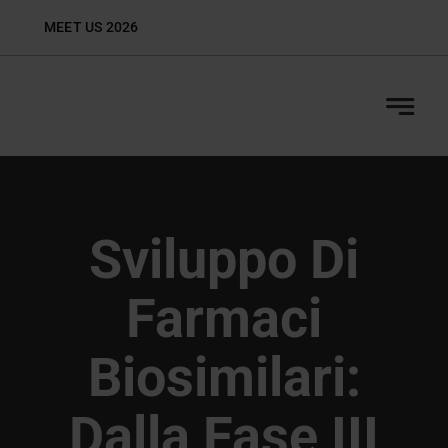
Skip
MEET US 2026
Biop
to
content
Sviluppo Di
Farmaci
Biosimilari:
Dalla Fase III