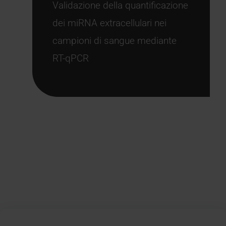
Validazione della quantificazione
dei miRNA extracellulari nei
campioni di sangue mediante
RT-qPCR