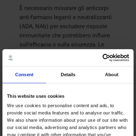
È necessario misurare gli anticorpi
anti-farmaco leganti e neutralizzanti
(ADA, NAb) per escludere risposte
immunitarie che potrebbero influire
sull’efficacia o sulla sicurezza. Le
attuali linee guida raccomandano un
approccio a più livelli: screening per
gli anticorpi leganti, test di conferma
Consent
Details
About
e caratterizzazione dell’attività
neutralizzante quando necessario.
This website uses cookies
Insieme, queste tre parti forniscono
We use cookies to personalise content and ads, to
provide social media features and to analyse our traffic.
la “totalità delle prove” necessarie per
We also share information about your use of our site with
dimostrare la biosimilarità senza la
our social media, advertising and analytics partners who
necessità di ampi studi di efficacia.
may combine it with other information that you’ve