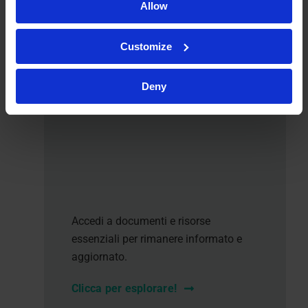
Accedi a documenti e risorse
Allow
essenziali per rimanere informato e
aggiornato.
Customize
Clicca per esplorare!
Deny
Pubblicazione
di Phased Bio
Advances