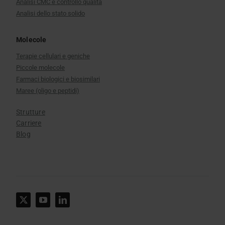
Copyright © 2025 Gruppo KYMOS
Note legali
Politica sulla riservatezza
Informativa sui cookie
Mappa del sito
Politica sulla sicurezza delle informazioni
Inglese
Catalano
Spagnolo
Francese
Tedesco
Italiano
Coreano
Cinese semplificato