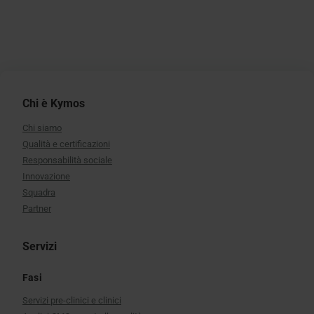
Servizi
Fasi
Servizi pre-clinici e clinici
Analisi CMC e controllo qualità
Analisi dello stato solido
Molecole
Terapie cellulari e geniche
Piccole molecole
Farmaci biologici e biosimilari
Maree (oligo e peptidi)
Strutture
Carriere
Blog