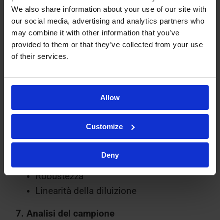
per la determinazione dell’HCP
We also share information about your use of our site with
our social media, advertising and analytics partners who
Una volta sviluppato il metodo ELISA, è
may combine it with other information that you’ve
provided to them or that they’ve collected from your use
necessario effettuare una validazione del
of their services.
metodo valutando i seguenti parametri:
Specificità
Allow
Intervallo/curva di calibrazione
Accuratezza e precisione
Customize
Limite di rilevabilità e limite di
quantificazione
Deny
Stabilità
Robustezza
Linearità della diluizione
7. Analisi del campione