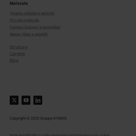
Molecole
Terapie cellulari e geniche
Piccole molecole
Farmaci biologici e biosimilari
Maree (oligo e peptidi)
Strutture
Carriere
Blog
Copyright © 2025 Gruppo KYMOS
Note legali
Politica sulla riservatezza
Informativa sui cookie