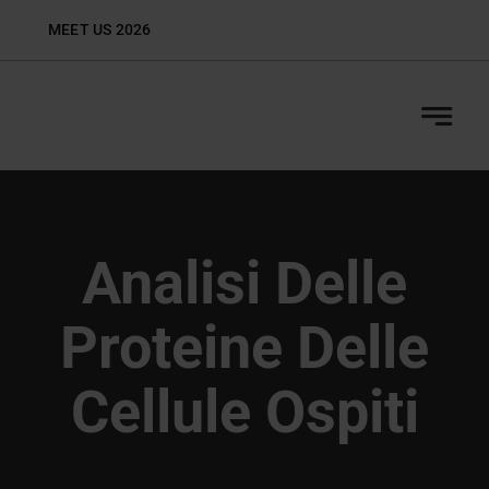
Skip
MEET US 2026
Biop
to
content
Analisi Delle
Proteine Delle
Cellule Ospiti