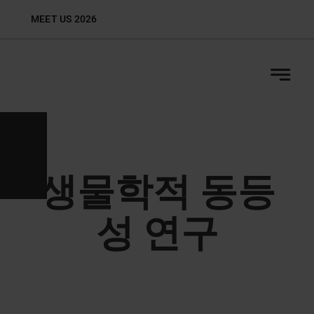
Skip
MEET US 2026
Biop
to
content
생물학적 동등
성 연구
GLP 인증 생물학적 동등성 연구를 위한 원스톱
솔루션: 연구 설계부터 규제 제출까지.