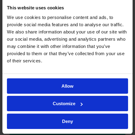
우리는 생물분석
This website uses cookies
을 위한 검증된
We use cookies to personalise content and ads, to
provide social media features and to analyse our traffic.
방법의 광범위한
We also share information about your use of our site with
our social media, advertising and analytics partners who
may combine it with other information that you’ve
목록을 제공합니
provided to them or that they’ve collected from your use
of their services.
다*
Allow
Customize
Deny
*원하는 방법을 찾지 못하더라도 무료로 일반
적인 방법의 검증을 제공하므로 저희에게 문