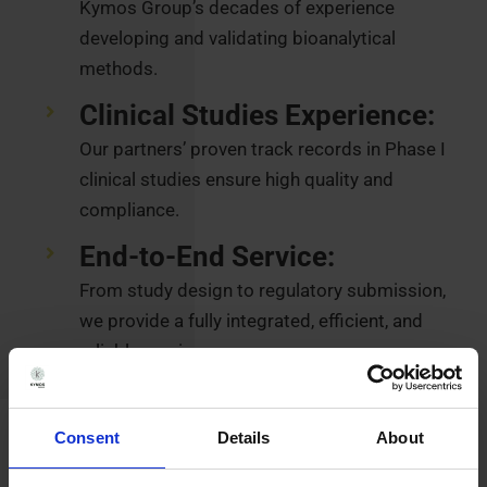
Kymos Group’s decades of experience
developing and validating bioanalytical
methods.
Clinical Studies Experience:
Our partners’ proven track records in Phase I
clinical studies ensure high quality and
compliance.
End-to-End Service:
From study design to regulatory submission,
we provide a fully integrated, efficient, and
reliable service.
Consent
Details
About