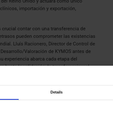
del Reino Unido y actuará como único
clínicos, importación y exportación,
es crucial contar con una transferencia de
retrasos pueden comprometer las existencias
dial. Lluís Racionero, Director de Control de
e Desarrollo/Valoración de KYMOS antes de
 su experiencia abarca cada etapa del
 hasta la validación, la transferencia y el
ervicios de Pruebas y Liberación de Lotes
mos dos años, posiblemente debido a la
ción del Gobierno del Reino Unido tras el
Details
 KYMOS en el Reino Unido que ofrecen