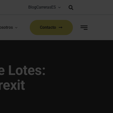
Blog
Carreras
Bioproduction Congress: Lyon, FR | 22-23 Sep 2026
|
osotros
Contacto
 Lotes:
exit