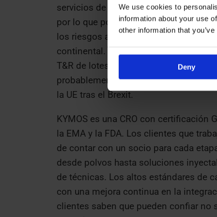
servicios de T&R de lotes fabrican su
We use cookies to personalis
information about your use of
por lo que podrían buscar garantizar l
other information that you’ve
los riesgos a través de CRO y profesio
continental. Además, KYMOS no ha pr
T&R de lotes, lo que indica que el aum
Deny
probablemente atribuido a los nuevos r
la UE tras el Brexit.
KYMOS es una CRO con certificación G
la EMA y la FDA. Los clientes que trab
de contar con un socio para cada etap
desde polvos hasta soluciones inyect
de técnicas. Los altos estándares de 
con una mejora continua en la integra
clientes saben que pueden confiar no s