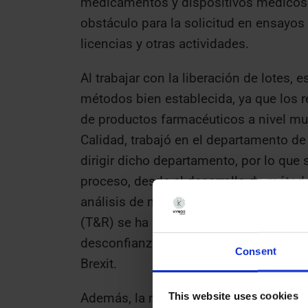
medicamentos y dispositivos médicos 
obstáculo para la solicitud en ensayos 
licencias y otras actividades.
Al trabajar con la liberación de lotes, 
métodos bien establecida, ya que los 
de productos farmacéuticos a nivel mun
Calidad, trabajó en el departamento d
dirigir dicho departamento, por lo que
proceso, desde el desarrollo de métodos
análisis de muestras. La demanda de s
(T&R) se ha quintuplicado en los últi
desconfianza en las medidas de mitiga
Consent
Brexit.
This website uses cookies
Además, la mayoría de los clientes de