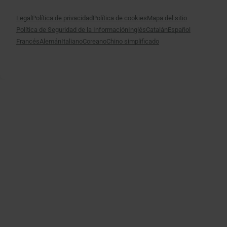
Legal
Política de privacidad
Política de cookies
Mapa del sitio
Política de Seguridad de la Información
Inglés
Catalán
Español
Francés
Alemán
Italiano
Coreano
Chino simplificado