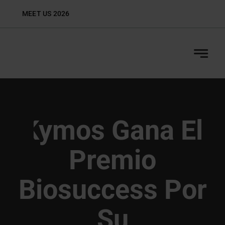
Skip
MEET US 2026
Biop
to
content
Kymos Gana El
Premio
Biosuccess Por
Su