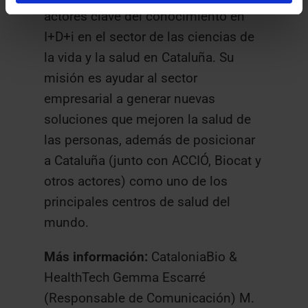
actores clave del conocimiento en
I+D+i en el sector de las ciencias de
la vida y la salud en Cataluña. Su
misión es ayudar al sector
empresarial a generar nuevas
soluciones que mejoren la salud de
las personas, además de posicionar
a Cataluña (junto con ACCIÓ, Biocat y
otros actores) como uno de los
principales centros de salud del
mundo.
Más información:
CataloniaBio &
HealthTech Gemma Escarré
(Responsable de Comunicación) M.