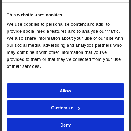
Minoryx Therapeutics y Palobiofarma
(2016), STAT-Dx y Mosaic
This website uses cookies
Biomedicals (2017), Anaconda
We use cookies to personalise content and ads, to
provide social media features and to analyse our traffic.
Biomed y Mind the Byte (2018) e
We also share information about your use of our site with
Ysios Capital y Antonio Parente
our social media, advertising and analytics partners who
(2019).
may combine it with other information that you’ve
provided to them or that they’ve collected from your use
La Gala CataloniaBio & HealthTech
of their services.
2020 ha sido posible gracias a la
colaboración de Asabys Partners y
Genesis Biomed y al apoyo de ACCIÓ.
Allow
Sobre CataloniaBio & HealthTech
Customize
CataloniaBio & HealthTech
cuenta
Deny
con más de 160 empresas socias y