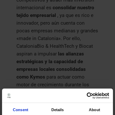
internacional es
consolidar nuestro
tejido empresarial
, ya que es rico e
innovador, pero aún cuenta con
pocas empresas medianas y grandes
«made in Catalonia». Por ello,
CataloniaBio & HealthTech y Biocat
aspiran a impulsar
las alianzas
estratégicas y la capacidad de
empresas locales consolidadas
como Kymos
para actuar como
motor de crecimiento durante los
próximos tres años.
En ediciones anteriores del premio
Consent
Details
About
han recaído en Oryzon (2015),