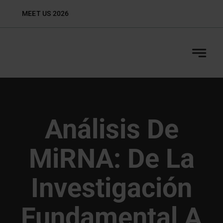
Skip
MEET US 2026
Biop
to
content
Análisis De
MiRNA: De La
Investigación
Fundamental A