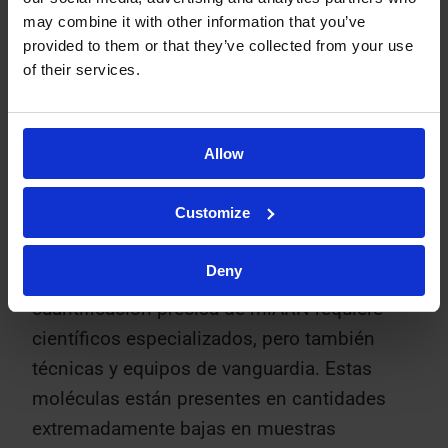
may combine it with other information that you’ve
Cuantificación de
provided to them or that they’ve collected from your use
of their services.
miRNA: Nuestros
expertos en RT-
Allow
qPCR
Customize
Deny
Como se ha visto anteriormente, la
cuantificación precisa de miARN requiere
científicos especializados, pero también
técnicas y equipos de vanguardia. Estas
moléculas están presentes en cantidades
extremadamente bajas en muestras