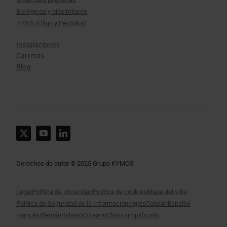
Biológicos y biosimilares
TIDES (Oligo y Péptidos)
Instalaciones
Carreras
Blog
Derechos de autor © 2025 Grupo KYMOS
Legal
Política de privacidad
Política de cookies
Mapa del sitio
Política de Seguridad de la Información
Inglés
Catalán
Español
Francés
Alemán
Italiano
Coreano
Chino simplificado