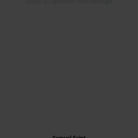
Global QC Operation Team Manager
현재 여러 바이오시밀러 프로젝트
를 개발 중이며, Kymos를 의약품
출시 및 테스트 분야에서 유럽 최
고의 CRO 중 하나로 평가하고 있
습니다.
Samuel Salot