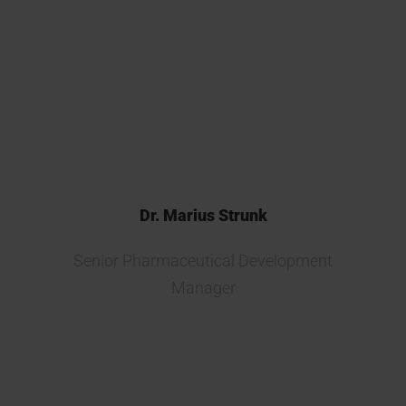
확신할 수 있습니다. Kymos에서
우리는 신뢰할 수 있고 헌신적이
며 믿음직하고 전문적인 파트너를
찾았습니다.
Dr. Marius Strunk
Senior Pharmaceutical Development
Manager