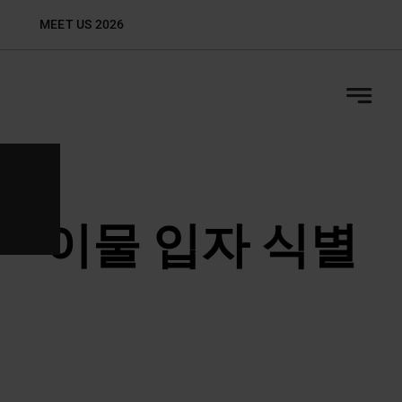
Skip
MEET US 2026
Biop
to
content
이물 입자 식별
오염 조사 및 제품 품질을 지원하기 위한 GMP 준
수 가시 및 불가시 입자 식별