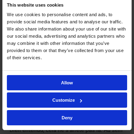
matrice. Enfin, nous sommes
This website uses cookies
fiers d’avoir atteint des gammes
We use cookies to personalise content and ads, to
de calibration minimales avec
provide social media features and to analyse our traffic.
notre méthode. »
We also share information about your use of our site with
our social media, advertising and analytics partners who
may combine it with other information that you’ve
CBD : 0,05-50 ng/mL
provided to them or that they’ve collected from your use
of their services.
Δ9-THC : 0,05-50 ng/mL
11-Hydroxy-Δ9-THC -THC : 0,1-
100 ng/mL
Allow
11-nor-9-Carboxy-Δ9-THC : 0,2-
Customize
200 ng/mL »
Deny
Bien entendu, cela ne s’arrête pas là. Au sein