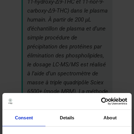
11-hydroxy-Δ9-THC et 11-nor-9-
carboxy-Δ9-THC) dans le plasma
humain. À partir de 200 µL
d’échantillon de plasma et d’une
simple procédure de
précipitation des protéines par
élimination des phospholipides,
le dosage LC-MS/MS est réalisé
à l’aide d’un spectromètre de
masse à triple quadripôle Sciex
6500+ (mode MRM). La méthode
s’est avérée sélective, linéaire et
conforme aux exigences
bioanalytiques de précision,
Consent
Details
About
d’exactitude et d’effet de