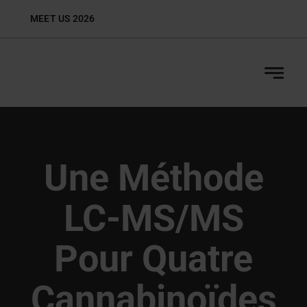
Skip
MEET US 2026
Biop
to
content
Une Méthode
LC-MS/MS
Pour Quatre
Cannabinoïdes