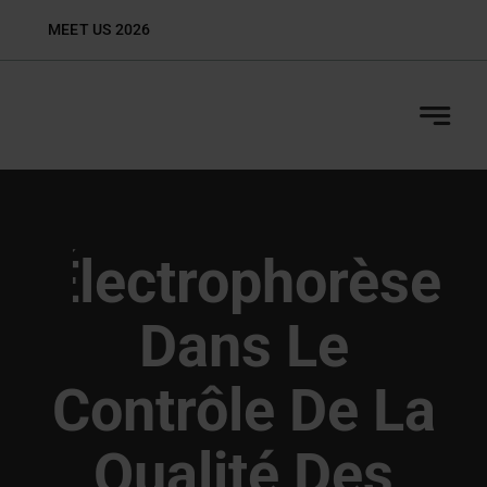
Skip
MEET US 2026
Biop
to
content
Électrophorèse
Dans Le
Contrôle De La
Qualité Des