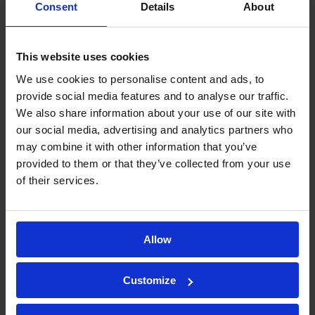
Consent
Details
About
monoclonaux (AcM).
cIEF (
focalisation
isoélectrique
capillaire
) : cette technique
This website uses cookies
utilise l’électrophorèse capillaire
We use cookies to personalise content and ads, to
et permet de séparer les
provide social media features and to analyse our traffic.
We also share information about your use of our site with
protéines selon leur point
our social media, advertising and analytics partners who
isoélectrique. Elle offre une
may combine it with other information that you’ve
meilleure sensibilité, un débit
provided to them or that they’ve collected from your use
plus élevé et une
meilleure
of their services.
reproductibilité que l’IEF
classique.
Allow
icIEF (
imagerie
par
focalisation
isoélectrique
capillaire
) : cette
Customize
technique utilise l’électrophorèse
capillaire et permet de séparer