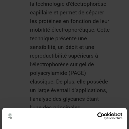
la technologie d’électrophorèse
capillaire et permet de séparer
les protéines en fonction de leur
mobilité électrophorétique. Cette
technique présente une
sensibilité, un débit et une
reproductibilité supérieurs à
l’électrophorèse sur gel de
polyacrylamide (PAGE)
classique. De plus, elle possède
un large éventail d’applications,
l’analyse des glycanes étant
l’une des principales
applications dans la
caractérisation des anticorps