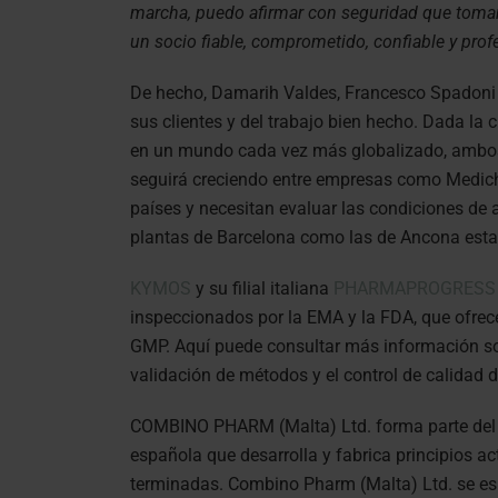
marcha, puedo afirmar con seguridad que toma
un socio fiable, comprometido, confiable y prof
De hecho, Damarih Valdes, Francesco Spadoni y
sus clientes y del trabajo bien hecho. Dada la
en un mundo cada vez más globalizado, ambos 
seguirá creciendo entre empresas como Medi
países y necesitan evaluar las condiciones de
plantas de Barcelona como las de Ancona estar
KYMOS
y su filial italiana
PHARMAPROGRESS
inspeccionados por la EMA y la FDA, que ofrece
GMP. Aquí puede consultar más información sobr
validación de métodos y el control de calida
COMBINO PHARM (Malta) Ltd. forma parte del
española que desarrolla y fabrica principios a
terminadas. Combino Pharm (Malta) Ltd. se espe