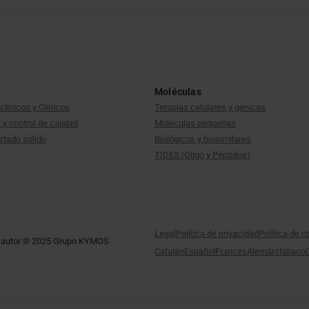
Moléculas
clínicos y Clínicos
Terapias celulares y génicas
y control de calidad
Moléculas pequeñas
stado sólido
Biológicos y biosimilares
TIDES (Oligo y Péptidos)
Legal
Política de privacidad
Política de 
 autor © 2025 Grupo KYMOS
Catalán
Español
Francés
Alemán
Italiano