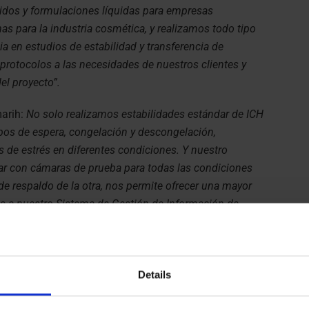
dos y formulaciones líquidas para empresas
s para la industria cosmética, y realizamos todo tipo
a en estudios de estabilidad y transferencia de
rotocolos a las necesidades de nuestros clientes y
el proyecto”.
arih:
No solo realizamos estabilidades estándar de ICH
pos de espera, congelación y descongelación,
s de estrés en diferentes condiciones. Y nuestro
ar con cámaras de prueba para todas las condiciones
de respaldo de la otra, nos permite ofrecer una mayor
cias a nuestro Sistema de Gestión de Información de
 todas nuestras actividades y las instalaciones
ección. Incluso las autoridades competentes en BPM
tro sistema LIMS».
Details
únicas razones por las que a los clientes les gusta
stros clientes valoran nuestra dedicación a sus