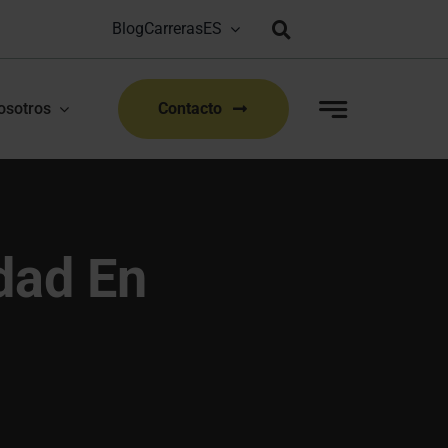
Blog
Carreras
Bioproduction Congress: Lyon, FR | 22-23 Sep 2026
|
osotros
Contacto
dad En