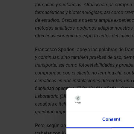
fármacos y sustancias. Almacenamos comprimi
farmacéuticas y biotecnológicas, así como crema
de estudios. Gracias a nuestra amplia experienci
métodos analíticos, podemos adaptar nuestros p
ofrecer asesoramiento experto antes del inicio d
Francesco Spadoni apoya las palabras de Dam
y continuas, sino también pruebas de uso, tiem
transporte, así como fotoestabilidades y prueba
compromiso con el cliente no termina ahí: cont
climáticas en dos instalaciones diferentes, una 
fiabilidad operativa. El Dr. Valdés añade: «Gra
Laboratorio (LIMS), se realiza un seguimiento de
española e italiana pueden colaborar a la perf
quedaron impresionadas por la eficacia de nues
Consent
Pero, según ambos directores, estas no son las 
trabajar con Kymos. Francesco comienza:
«Nue