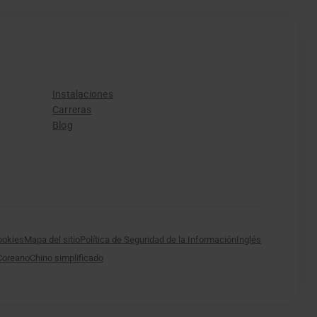
Instalaciones
Carreras
Blog
cookies
Mapa del sitio
Política de Seguridad de la Información
Inglés
Coreano
Chino simplificado