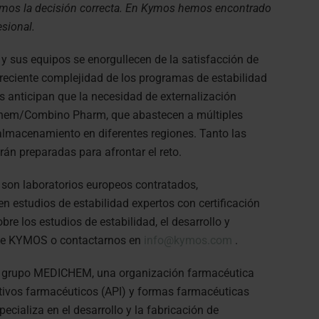
mos la decisión correcta. En Kymos hemos encontrado
esional.
 sus equipos se enorgullecen de la satisfacción de
 creciente complejidad de los programas de estabilidad
anticipan que la necesidad de externalización
chem/Combino Pharm, que abastecen a múltiples
 almacenamiento en diferentes regiones. Tanto las
án preparadas para afrontar el reto.
son laboratorios europeos contratados,
n estudios de estabilidad expertos con certificación
e los estudios de estabilidad, el desarrollo y
d de KYMOS o contactarnos en
info@kymos.com
.
 grupo MEDICHEM, una organización farmacéutica
ctivos farmacéuticos (API) y formas farmacéuticas
cializa en el desarrollo y la fabricación de