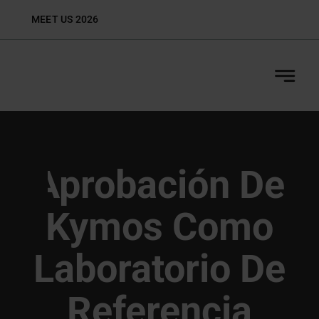
Skip
MEET US 2026
Biop
to
content
Aprobación De
Kymos Como
Laboratorio De
Referencia