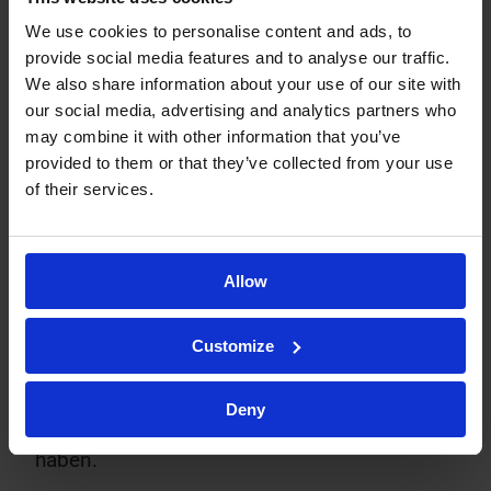
Ergebnisse gemäß 21 CFR Part 11.
We use cookies to personalise content and ads, to
provide social media features and to analyse our traffic.
Aus Qualitätssicht ist die Anwendung von In-
We also share information about your use of our site with
vitro-Tests für topische Produkte ein
our social media, advertising and analytics partners who
wichtiges Instrument zur Entwicklung
may combine it with other information that you’ve
konsistenter Formulierungen während ihres
provided to them or that they’ve collected from your use
of their services.
gesamten Lebenszyklus und wird zukünftig
als Nachweis für die Qualität und
Homogenität von Produktionschargen
Allow
dienen. Hinsichtlich der Äquivalenz eröffnet
dies neue Möglichkeiten für die
Customize
kostengünstige Zulassung von Generika und
wird in den kommenden Jahren einen
Deny
erheblichen Einfluss auf deren Marktzugang
haben.