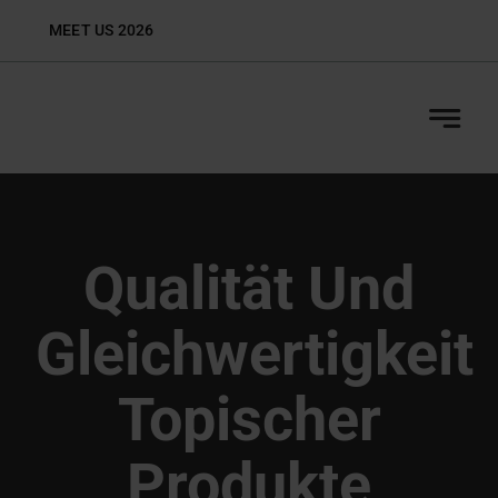
Zum
MEET US 2026
Biop
Inhalt
springen
Qualität Und
Gleichwertigkeit
Topischer
Produkte