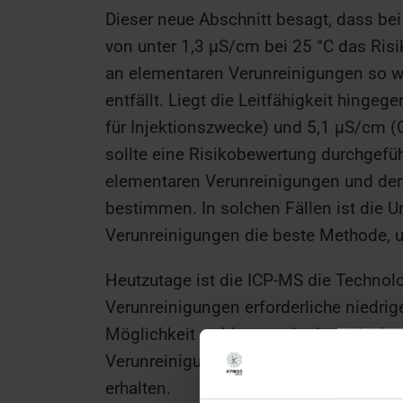
Dieser neue Abschnitt besagt, dass bei
von unter 1,3 µS/cm bei 25 °C das Risik
an elementaren Verunreinigungen so wei
entfällt. Liegt die Leitfähigkeit hingeg
für Injektionszwecke)
und 5,1 µS/cm
(G
sollte eine Risikobewertung durchgef
elementaren Verunreinigungen und dere
bestimmen. In solchen Fällen ist die 
Verunreinigungen die beste Methode, u
Heutzutage ist die ICP-MS die Technol
Verunreinigungen erforderliche niedrig
Möglichkeit zu bieten, mit einer einzige
Verunreinigungen unter Verwendung ein
erhalten.