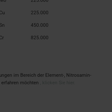
Mo
225.000
Cu
225.000
Sn
450.000
Cr
825.000
ungen im Bereich der Element-, Nitrosamin-
e erfahren möchten
, klicken Sie hier.