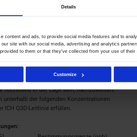
Details
 von mindestens drei repräsentativen
werden, um die gesamte potenzielle
iterien sollten Parameter wie unterschiedliche
e content and ads, to provide social media features and to analy
en und alle anderen relevanten Umstände
 our site with our social media, advertising and analytics partn
ngsgrenze (LOQ) in unseren Laboren kann
 provided to them or that they’ve collected from your use of their
r PDE entsprechen, berechnet unter
eichung und einer maximalen Tagesdosis von
Customize
e höchstens in der Lage sein, nachzuweisen,
n unterhalb der folgenden Konzentrationen
 ICH Q3D-Leitlinie erfüllen.
gungen:
EI
Bestimmungsgrenze (ppb)