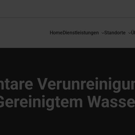
Home
Dienstleistungen
Standorte
Ü
tare Verunreinigu
Gereinigtem Wasse