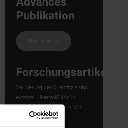
Advances
Publikation
Mehr lesen
Forschungsartikel
Validierung der Quantifizierung
extrazellulärer miRNAs in
Blutproben mittels RT-qPCR