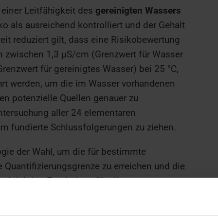
 einer Leitfähigkeit des
gereinigten Wassers
o als ausreichend kontrolliert und der Gehalt
t reduziert gilt, dass eine Risikobewertung
en
zwischen 1,3 µS/cm
(Grenzwert für Wasser
renzwert für gereinigtes Wasser) bei 25 °C,
ührt werden, um die im Wasser vorhandenen
n potenzielle Quellen genauer zu
Untersuchung aller 24 elementaren
m fundierte Schlussfolgerungen zu ziehen.
ogie der Wahl, um die für bestimmte
e Quantifizierungsgrenze zu erreichen und die
n Injektion Ergebnisse für alle
er allgemein validierten Methode zu