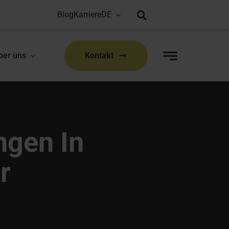
Blog
Karriere
Bioproduction Congress: Lyon, FR | 22-23 Sep 2026
|
ber uns
Kontakt
ngen In
r