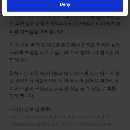
Deny
이전에 발표한 모든 내용과 마찬가지로 Kymos는
CataloniaBio & HealthTech
와
Leanbox
와 협력하여 건
강 부문 실험실에 적용되는 Lean 방법론에 대한 원탁회
의와 워크숍을 개최합니다.
이 행사는 분석 및 테스트 환경에서 린랩을 적용한 실제
사례에 초점을 맞추고 업계의 주요 참여자가 참석할 예
정입니다.
참석자는 또한 세르다뇰라 델 바예스에 있는 당사 시설
을 방문하여 생물제약학 시험 부서의 실험실 환경에서
이 시스템이 구현되는 과정을 직접 볼 수 있는 기회를
갖게 됩니다.
자세한 정보 및 등록:
https://www.cataloniabioht.org/events/leanlab-el-
sistema-lean-aplicat-a-millorar-la-competitivitat-del-