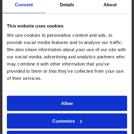
Consent
Details
About
이에 따라 Kymos는 향후 몇 달 안에 실험실 용량 확장
을 적극적으로 계획하고 있습니다. 이번 확장을 통해 실
험실 용량이 향상될 뿐만 아니라, 린 랩(Lean Lab) 원칙
This website uses cookies
과 U자형 레이아웃을 적용하여 고객에게 적시에 양질
We use cookies to personalise content and ads, to
의 서비스를 제공할 수 있게 될 것입니다.
provide social media features and to analyse our traffic.
We also share information about your use of our site with
2023년 11월 28일
our social media, advertising and analytics partners who
may combine it with other information that you’ve
예정된 이벤트:
provided to them or that they’ve collected from your use
of their services.
린 랩(Lean Lab): 실
Allow
험실 경쟁력 향상에
Customize
적용된 린 시스템