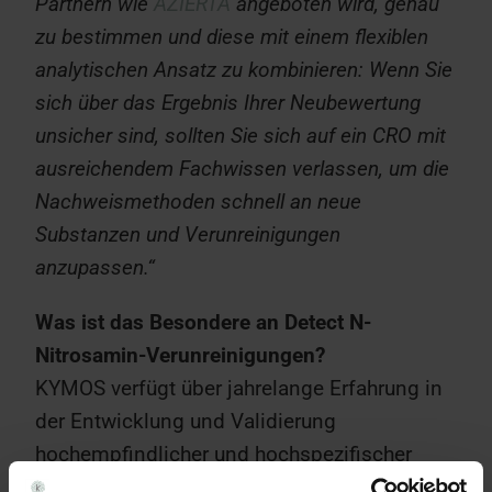
Partnern wie
AZIERTA
angeboten wird, genau
zu bestimmen und diese mit einem flexiblen
analytischen Ansatz zu kombinieren: Wenn Sie
sich über das Ergebnis Ihrer Neubewertung
unsicher sind, sollten Sie sich auf ein CRO mit
ausreichendem Fachwissen verlassen, um die
Nachweismethoden schnell an neue
Substanzen und Verunreinigungen
anzupassen.“
Was ist das Besondere an Detect N-
Nitrosamin-Verunreinigungen?
KYMOS verfügt über jahrelange Erfahrung in
der Entwicklung und Validierung
hochempfindlicher und hochspezifischer
Methoden zum Nachweis von