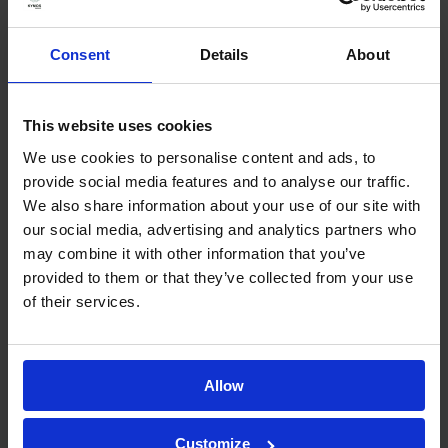
Verunreinigungen, ergänzt durch LC-MS/MS-
und HS-GC/MS-Instrumente der neuesten
Consent
Details
About
Generation, sowohl in unseren Bioanalytik-
Laboren in Barcelona als auch in unserer
This website uses cookies
italienischen Tochtergesellschaft
We use cookies to personalise content and ads, to
Pharmaprogress.
provide social media features and to analyse our traffic.
We also share information about your use of our site with
„Dass wir über zwei separate, voll
our social media, advertising and analytics partners who
may combine it with other information that you’ve
ausgestattete Standorte verfügen und das
provided to them or that they’ve collected from your use
Know-how besitzen, alle Arten von Substanzen
of their services.
von flüchtigen Stoffen bis hin zu
genotoxischen Verunreinigungen zu
charakterisieren, versetzt uns in die Lage,
Allow
anspruchsvolle Projekte in Rekordzeit zu
bewältigen“,
erklärt Dr. García.
Customize