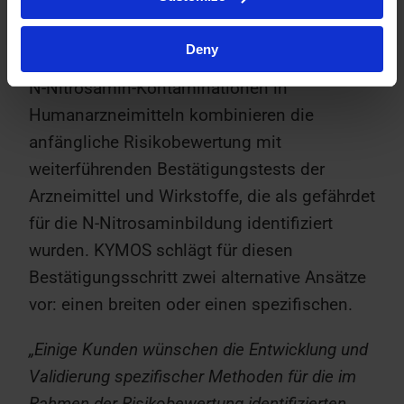
Wie kann KYMOS helfen?
Deny
Die aktuellen Richtlinien zur Vermeidung von
N-Nitrosamin-Kontaminationen in
Humanarzneimitteln kombinieren die
anfängliche Risikobewertung mit
weiterführenden Bestätigungstests der
Arzneimittel und Wirkstoffe, die als gefährdet
für die N-Nitrosaminbildung identifiziert
wurden. KYMOS schlägt für diesen
Bestätigungsschritt zwei alternative Ansätze
vor: einen breiten oder einen spezifischen.
„Einige Kunden wünschen die Entwicklung und
Validierung spezifischer Methoden für die im
Rahmen der Risikobewertung identifizierten