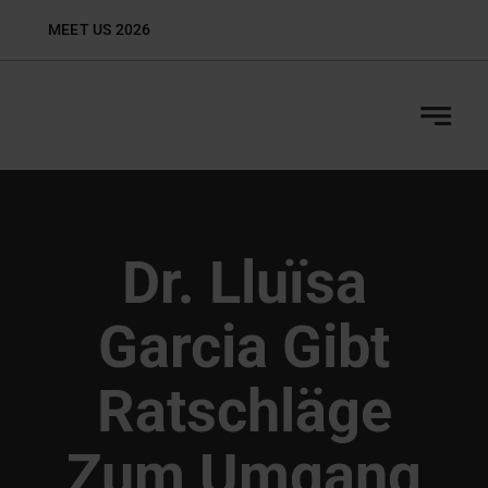
Zum
MEET US 2026
Biop
Inhalt
springen
Dr. Lluïsa
Garcia Gibt
Ratschläge
Zum Umgang