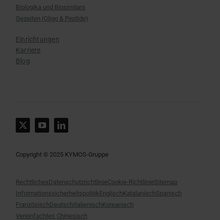
Biologika und Biosimilars
Gezeiten (Oligo & Peptide)
Einrichtungen
Karriere
Blog
Copyright © 2025 KYMOS-Gruppe
Rechtliches
Datenschutzrichtlinie
Cookie-Richtlinie
Sitemap
Informationssicherheitspolitik
Englisch
Katalanisch
Spanisch
Französisch
Deutsch
Italienisch
Koreanisch
Vereinfachtes Chinesisch