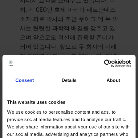
시너지 효과를 보여주고 있습니다. 특
히, 각 CEO인 호세 마리아 페르난데스
소자-파로 박사와 조안 푸이그 데 두 박
사는 탄탄한 과학적 배경을 갖추고 있
으며 앞으로도 혁신에 집중할 준비가
되어 있습니다. 앞으로 두 회사의 미래
가 어떻게 될지 궁금할 뿐입니다. 기념
일은 과거를 돌아볼 수 있는 좋은 기회
이면서도 미래를 내다볼 수 있는 좋은
Consent
Details
About
기회이기 때문입니다. 루이사 가르시
아 박사가 가장 먼저 다음과 같이 언급
했습니다.
This website uses cookies
We use cookies to personalise content and ads, to
“
바르셀로나 과학관(PCB)에서 시작한
provide social media features and to analyse our traffic.
이래로 저희는 먼 길을 걸어왔습니다.
We also share information about your use of our site with
our social media, advertising and analytics partners who
고객들이 저희 사업과 함께 성장하는