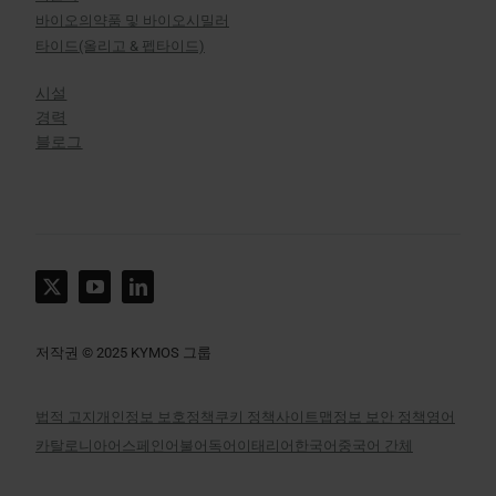
바이오의약품 및 바이오시밀러
타이드(올리고 & 펩타이드)
시설
경력
블로그
저작권 © 2025 KYMOS 그룹
법적 고지
개인정보 보호정책
쿠키 정책
사이트맵
정보 보안 정책
영어
카탈로니아어
스페인어
불어
독어
이태리어
한국어
중국어 간체